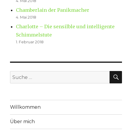
4. Mai 2018
Chamberlain der Panikmacher
4. Mai 2018
Charlotte – Die sensilble und intelligente
Schimmelstute
1. Februar 2018
SU
Suche
nach:
Willkommen
Über mich