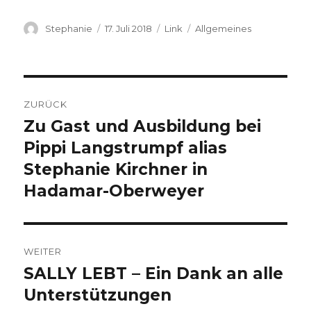
Autor
Stephanie
Veröffentlicht
17. Juli 2018
Format
Link
Kategorien
Allgemeines
am
Beitrags-
ZURÜCK
Navigation
Zu Gast und Ausbildung bei
Vorheriger
Pippi Langstrumpf alias
Beitrag:
Stephanie Kirchner in
Hadamar-Oberweyer
WEITER
SALLY LEBT – Ein Dank an alle
Nächster
Unterstützungen
Beitrag: