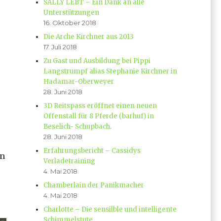
SALLY LEBT – Ein Dank an alle
e
Unterstützungen
16. Oktober 2018
Die Arche Kirchner aus 2013
17. Juli 2018
Zu Gast und Ausbildung bei Pippi
Langstrumpf alias Stephanie Kirchner in
Hadamar-Oberweyer
28. Juni 2018
3D Reitspass eröffnet einen neuen
Offenstall für 8 Pferde (barhuf) in
Beselich- Schupbach.
28. Juni 2018
Erfahrungsbericht – Cassidys
on
Verladetraining
4. Mai 2018
Chamberlain der Panikmacher
4. Mai 2018
Charlotte – Die sensilble und intelligente
Schimmelstute