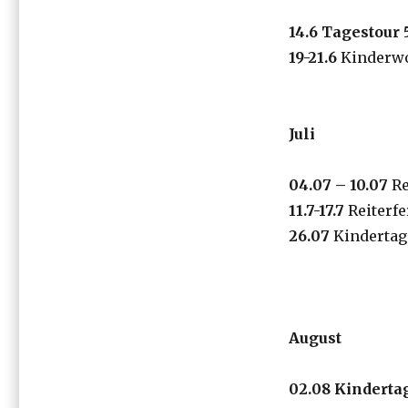
14.6
Tagestour 5
19-21.6
Kinderwo
Juli
04
.0
7
–
10
.07
Re
11.7-17.7
Reiterfe
2
6
.07
Kindertag
August
0
2
.08 Kinderta