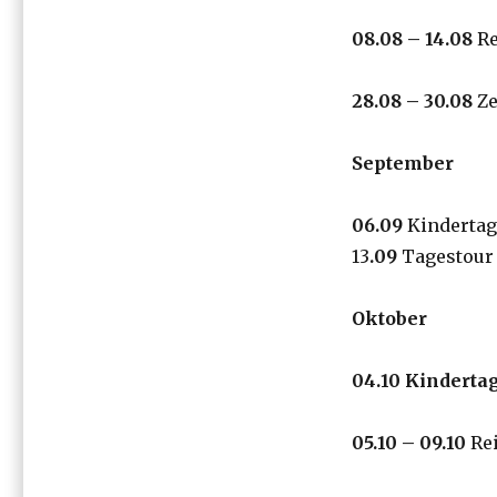
0
8
.08 –
14
.08
Re
2
8
.08 –
30
.08
Ze
September
0
6
.09
Kindertag 
13
.09
Tagestour
Oktober
0
4
.10 Kindertag
05.10
– 0
9
.
10
Rei