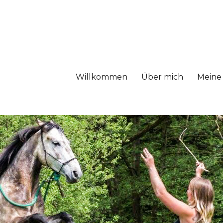
Willkommen
Über mich
Meine 
Pferdetrainerin
rdetrainerin