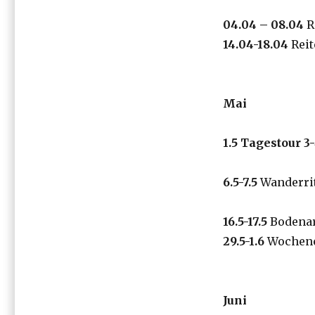
0
4
.04 – 0
8
.04
Re
1
4
.04-18.04
Reit
Mai
1.5
Tagestour 3-
6.5-7.5
Wanderrit
16.5-17.5
Bodenar
29.5-1.6
Wochene
Juni