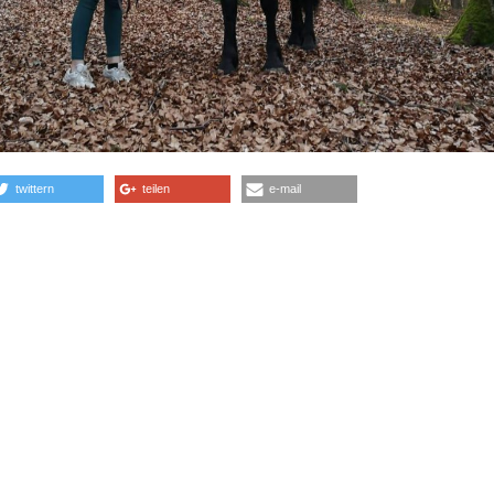
twittern
teilen
e-mail