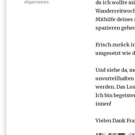
Kategorien
Allgemeines
du ich wollte m
Wanderreitwoc
Mithilfe deines 
spazieren gehen
Frisch zurück in
umgesetzt wie du
Und siehe da, me
unvorteilhaften
werden. Das Los
Ich bin begeiste
innen!
Vielen Dank Fra