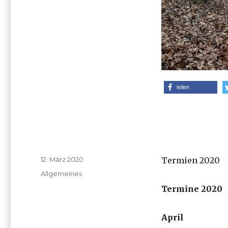
teilen
Veröffentlicht
12. März 2020
Termien 2020
am
Kategorien
Allgemeines
Termine 2020
April