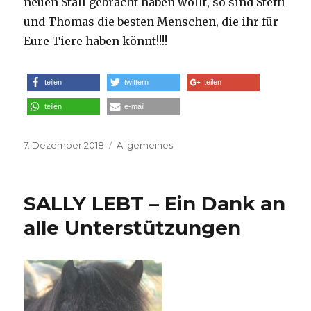
neuen Stall gebracht haben wollt, so sind Steffi
und Thomas die besten Menschen, die ihr für
Eure Tiere haben könnt!!!!
teilen
twittern
teilen
teilen
e-mail
Veröffentlicht
7. Dezember 2018
Kategorien
Allgemeines
am
SALLY LEBT – Ein Dank an
alle Unterstützungen