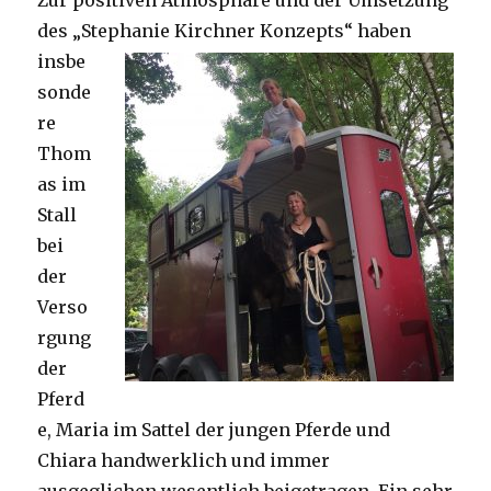
des „Stephanie Kirchner Konz
epts“ haben
insbe
sonde
re
Thom
as im
Stall
bei
der
Verso
rgung
der
Pferd
e, Maria im Sattel der jungen Pferde und
Chiara handwerklich und immer
ausgeglichen wesentlich beigetragen. Ein sehr