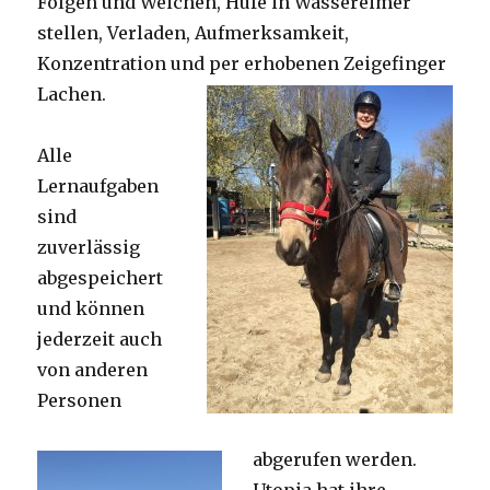
Folgen und Weichen, Hufe in Wassereimer
stellen, Verladen, Aufmerksamkeit,
Konzentration und per erhobenen Zeigefinger
Lachen.
Alle
Lernaufgaben
sind
zuverlässig
abgespeichert
und können
jederzeit auch
von anderen
Personen
abgerufen werden.
Utopia hat ihre