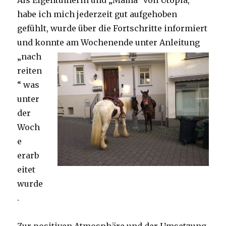
habe ich mich jederzeit gut aufgehoben
gefühlt, wurde über die Fortschritte informiert
und konnte am
Wochenende unter Anleitung
„nach
reiten
“ was
unter
der
Woch
e
erarb
eitet
wurde
.
Zur positiven Atmosphäre und der Umsetzung