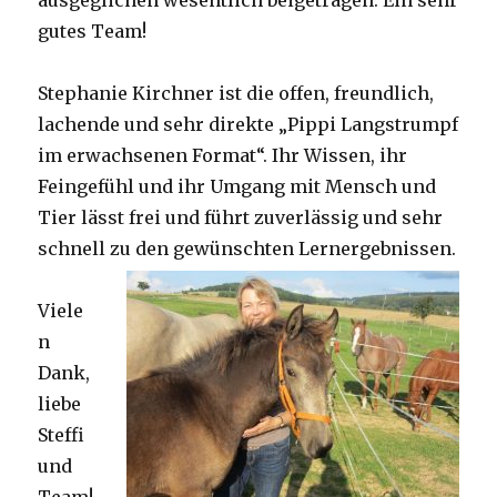
gutes Team!
Stephanie Kirchner ist die offen, freundlich,
lachende und sehr direkte „Pippi Langstrumpf
im erwachsenen Format“. Ihr Wissen, ihr
Feingefühl und ihr Umgang mit Mensch und
Tier lässt frei und führt zuverlässig und sehr
schnell zu den gewünschten Lernergebnissen.
Viele
n
Dank,
liebe
Steffi
und
Team!