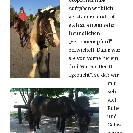
Aufgaben wirklich
verstanden und hat
sich zu einem sehr
freundlichen
„Vertrauenspferd“
entwickelt. Dafür war
sie von vorne
herein
drei Monate Beritt
„gebucht“, so daß wir
mit
sehr
viel
Ruhe
und
Gelas
senhe