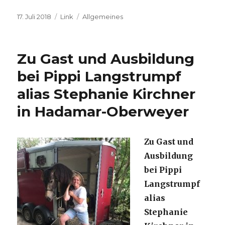
Veröffentlicht
17. Juli 2018
Format
Link
Kategorien
Allgemeines
am
Zu Gast und Ausbildung
bei Pippi Langstrumpf
alias Stephanie Kirchner
in Hadamar-Oberweyer
Zu Ga
s
t u
nd
Ausbildung
bei Pippi
Langstrumpf
alias
Stephanie