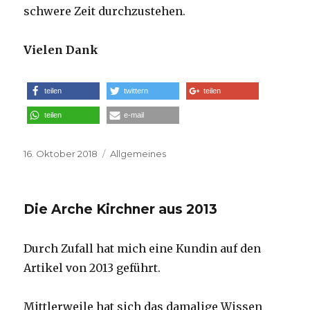
schwere Zeit durchzustehen.
Vielen Dank
teilen
twittern
teilen
teilen
e-mail
Veröffentlicht
16. Oktober 2018
Kategorien
Allgemeines
am
Die Arche Kirchner aus 2013
Durch Zufall hat mich eine Kundin auf den
Artikel von 2013 geführt.
Mittlerweile hat sich das damalige Wissen