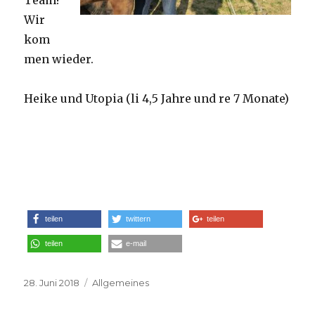
Wir
kom
men wieder.
Heike und Utopia (li 4,5 Jahre und re 7 Monate)
teilen
twittern
teilen
teilen
e-mail
Veröffentlicht
28. Juni 2018
Kategorien
Allgemeines
am