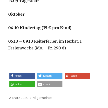
13
.09
Tagestour
Oktober
0
4
.10 Kindertag (35 € pro Kind
)
05.10
– 0
9
.
10
Reiterferien im Herbst, 1.
Ferienwoche (Mo. – Fr. 290 €)
teilen
twittern
teilen
teilen
e-mail
Veröffentlicht
12. März 2020
Kategorien
Allgemeines
am