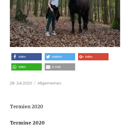
teilen
twittern
teilen
teilen
e-mail
Veröffentlicht
28. Juli 2020
Kategorien
Allgemeines
am
Termien 2020
Termine 2020