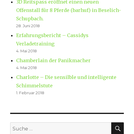
3D Reitspass eröffnet einen neuen
Offenstall für 8 Pferde (barhuf) in Beselich-
Schupbach.
28. Juni 2018
Erfahrungsbericht – Cassidys
Verladetraining
4. Mai 2018
Chamberlain der Panikmacher
4. Mai 2018
Charlotte – Die sensilble und intelligente
Schimmelstute
1. Februar 2018
SU
Suche