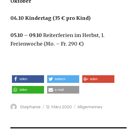
Oktober
0
4
.10 Kindertag (35 € pro Kind
)
05.10
– 0
9
.
10
Reiterferien im Herbst, 1.
Ferienwoche (Mo. – Fr. 290 €)
teilen
twittern
teilen
teilen
e-mail
Autor
Stephanie
Veröffentlicht
12. März 2020
Kategorien
Allgemeines
am
Beitrags-