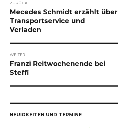
ZURÜCK
Navigation
Mecedes Schmidt erzählt über
Vorheriger
Transportservice und
Beitrag:
Verladen
WEITER
Franzi Reitwochenende bei
Nächster
Steffi
Beitrag:
NEUIGKEITEN UND TERMINE