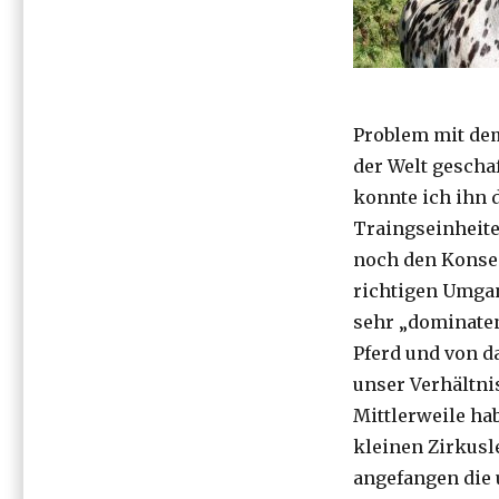
Problem mit dem
der Welt gescha
konnte ich ihn 
Traingseinheit
noch den Konse
richtigen Umga
sehr „dominate
Pferd und von d
unser Verhältni
Mittlerweile ha
kleinen Zirkusl
angefangen die 