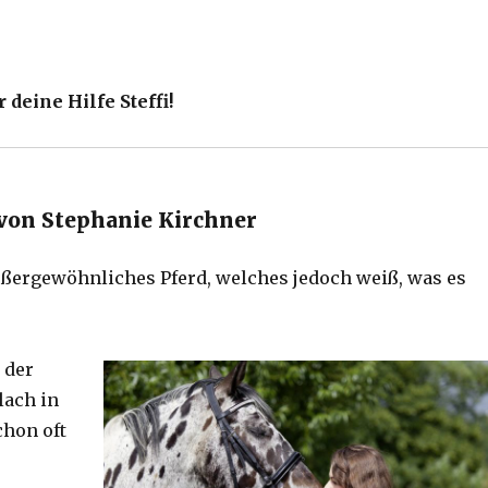
 deine Hilfe Steffi!
on Stephanie Kirchner
außergewöhnliches Pferd, welches jedoch weiß, was es
 der
lach in
hon oft