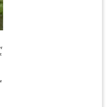
er
t
e