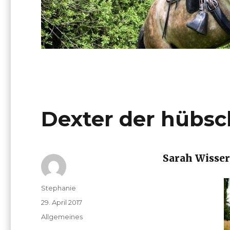
Dexter der hübs
Sarah Wisser,
Autor
Stephanie
Veröffentlicht
29. April 2017
am
Kategorien
Allgemeines