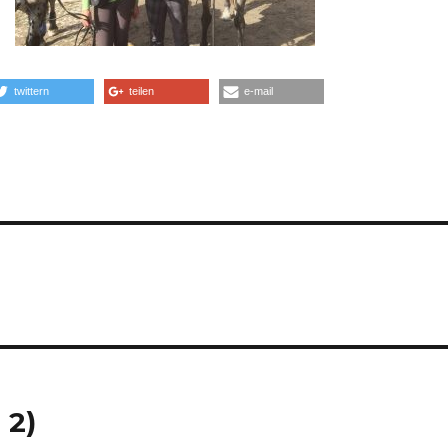
twittern
teilen
e-mail
 2)