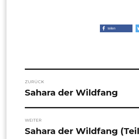
teilen
Beitrags-
ZURÜCK
Navigation
Sahara der Wildfang
Vorheriger
Beitrag:
WEITER
Sahara der Wildfang (Teil
Nächster
Beitrag: