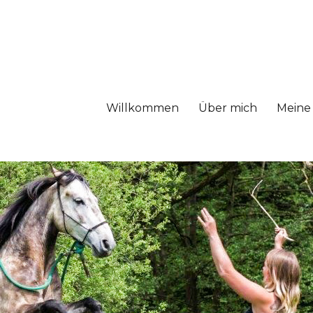
Willkommen
Über mich
Meine 
Pferdetrainerin
rdetrainerin