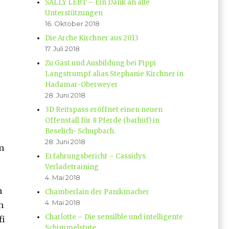
SALLY LEBT – Ein Dank an alle
Unterstützungen
16. Oktober 2018
Die Arche Kirchner aus 2013
17. Juli 2018
Zu Gast und Ausbildung bei Pippi
Langstrumpf alias Stephanie Kirchner in
Hadamar-Oberweyer
28. Juni 2018
3D Reitspass eröffnet einen neuen
Offenstall für 8 Pferde (barhuf) in
Beselich- Schupbach.
28. Juni 2018
m
Erfahrungsbericht – Cassidys
Verladetraining
4. Mai 2018
n
Chamberlain der Panikmacher
4. Mai 2018
h
Charlotte – Die sensilble und intelligente
fi
Schimmelstute